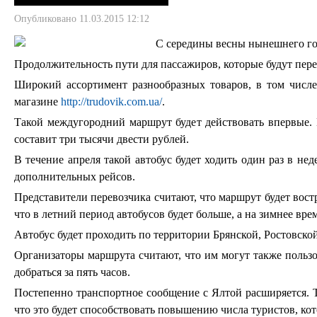
Опубликовано 11.03.2015 12:12
С середины весны нынешнего го
Продолжительность пути для пассажиров, которые будут пер
Широкий ассортимент разнообразных товаров, в том числе 
магазине
http://trudovik.com.ua/
.
Такой междугородний маршрут будет действовать впервые. Е
составит три тысячи двести рублей.
В течение апреля такой автобус будет ходить один раз в н
дополнительных рейсов.
Представители перевозчика считают, что маршрут будет вост
что в летний период автобусов будет больше, а на зимнее вре
Автобус будет проходить по территории Брянской, Ростовско
Организаторы маршрута считают, что им могут также пользо
добраться за пять часов.
Постепенно транспортное сообщение с Ялтой расширяется. Т
что это будет способствовать повышению числа туристов, кот