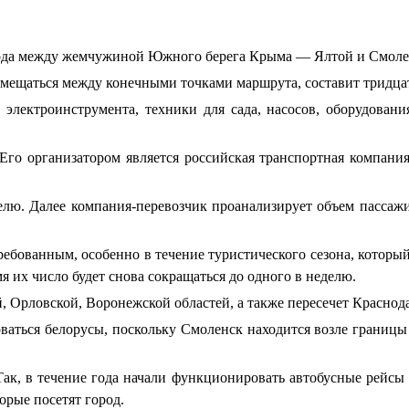
да между жемчужиной Южного берега Крыма — Ялтой и Смоленс
емещаться между конечными точками маршрута, составит тридцат
электроинструмента, техники для сада, насосов, оборудования
го организатором является российская транспортная компания
еделю. Далее компания-перевозчик проанализирует объем пассаж
ребованным, особенно в течение туристического сезона, который
мя их число будет снова сокращаться до одного в неделю.
й, Орловской, Воронежской областей, а также пересечет Краснод
ваться белорусы, поскольку Смоленск находится возле границ
ак, в течение года начали функционировать автобусные рейсы д
орые посетят город.