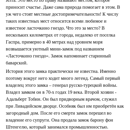
Ялта. Это место по праву называют местом, которое
приносит счастье. Даже сама природа помогает в этом. В
уж чего стоят местные достопримечательности! К числу
таких известных мест относится всеми любимое и
известное ласточкино гнездо. Что это за место? В
нескольких километрах от города, недалеко от поселка
Гаспра, примерно в 40 метрах над уровнем моря
возвышается уютный мини-замок под названием
«Ласточкино гнездо». Замок напоминает старинный
баварский.
История этого замка практически не известна. Именно
поэтому вокруг него ходит много легенд. Самый первый
владелец этого замка – генерал русско-турецкой войны.
Владел замком он в 70-х годах 19 века. Второй хозяин -
Адальберт Тобин. Он был придворным врачом, служил
при Ливадийском дворце. Особняк был им приобретён как
загородный дом. После его смерти замок перешел во
владение его супруги. Она продала замок барону фон
Штенгелю, который занимался промышленностью.