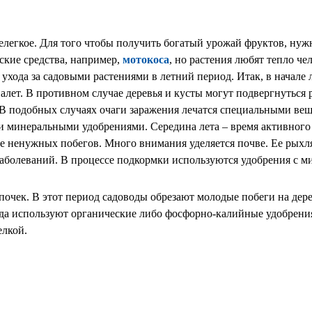
 нелегкое. Для того чтобы получить богатый урожай фруктов, н
ские средства, например,
мотокоса
, но растения любят тепло че
х ухода за садовыми растениями в летний период. Итак, в нача
лет. В противном случае деревья и кусты могут подвергнуться
 подобных случаях очаги заражения лечатся специальными веще
и минеральными удобрениями. Середина лета – время активного
ие ненужных побегов. Много внимания уделяется почве. Ее рыхл
 заболеваний. В процессе подкормки используются удобрения с м
очек. В этот период садоводы обрезают молодые побеги на дере
да используют органические либо фосфорно-калийные удобрени
елкой.