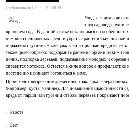
Опубликовано 03.05.2014 00:34
Уход за садом – дело
труд садовода техниче
временем года. В данной статье остановимся на особенностя
помощи специальных средств убрать с растений мучнистый на
поражены паутинным клещом, тлёй и прочими вредителями. В
также целесообразно подкормить растения органическими ил
полив, подпорка деревьев, подвязывание молодых и обрезан
справится мотокоса. Остается в силе вопрос о профилактике
постепенно начинают готовиться к зиме.
Происходит вызревание древесины и закладка генеративных п
(например, кусты малины). Для повышения зимостойкости са
вреда от парши или гусениц стволы деревьев покрывают поб
Работа
Быт